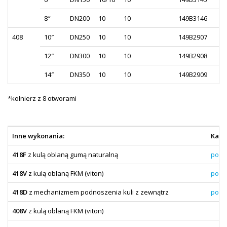
8″
DN200
10
10
149B3146
408
10″
DN250
10
10
149B2907
12″
DN300
10
10
149B2908
14″
DN350
10
10
149B2909
*kołnierz z 8 otworami
Inne wykonania:
Kart
418F
z kulą oblaną gumą naturalną
pobi
418V
z kulą oblaną FKM (viton)
pobi
418D
z mechanizmem podnoszenia kuli z zewnątrz
pobi
408V
z kulą oblaną FKM (viton)