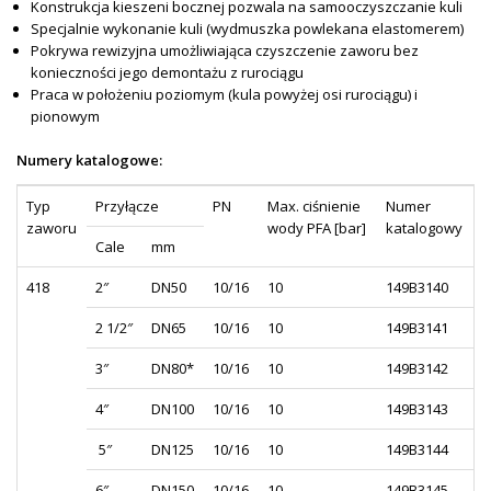
Konstrukcja kieszeni bocznej pozwala na samooczyszczanie kuli
Specjalnie wykonanie kuli (wydmuszka powlekana elastomerem)
Pokrywa rewizyjna umożliwiająca czyszczenie zaworu bez
konieczności jego demontażu z rurociągu
Praca w położeniu poziomym (kula powyżej osi rurociągu) i
pionowym
Numery katalogowe:
Typ
Przyłącze
PN
Max. ciśnienie
Numer
zaworu
wody PFA [bar]
katalogowy
Cale
mm
418
2″
DN50
10/16
10
149B3140
2 1/2″
DN65
10/16
10
149B3141
3″
DN80*
10/16
10
149B3142
4″
DN100
10/16
10
149B3143
5″
DN125
10/16
10
149B3144
6″
DN150
10/16
10
149B3145