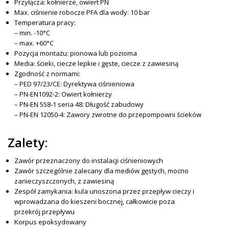
Przyłącza: kołnierze, owiert PN
Max. ciśnienie robocze PFA dla wody: 10 bar
Temperatura pracy:
– min. -10°C
– max. +60°C
Pozycja montażu: pionowa lub pozioma
Media: ścieki, ciecze lepkie i gęste, ciecze z zawiesiną
Zgodność z normami:
– PED 97/23/CE: Dyrektywa ciśnieniowa
– PN-EN1092-2: Owiert kołnierzy
– PN-EN 558-1 seria 48: Długość zabudowy
– PN-EN 12050-4: Zawory zwrotne do przepompowni ścieków
Zalety:
Zawór przeznaczony do instalacji ciśnieniowych
Zawór szczególnie zalecany dla mediów gęstych, mocno
zanieczyszczonych, z zawiesiną
Zespół zamykania: kula unoszona przez przepływ cieczy i
wprowadzana do kieszeni bocznej, całkowicie poza
przekrój przepływu
Korpus epoksydowany