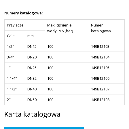
Numery katalogowe:
Przyłącze
Max. ciśnienie
Numer
wody PFA [bar]
katalogowy
Cale
mm
1/2″
DN15
100
149B12103
3/4″
DN20
100
149B12104
1″
DN25
100
149B12105
1 1/4″
DN32
100
149B12106
1 1/2″
DN40
100
149B12107
2″
DN50
100
149B12108
Karta katalogowa