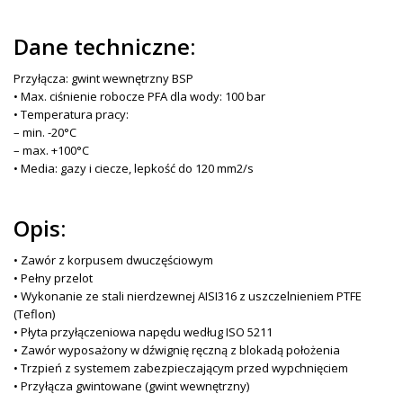
Dane techniczne:
Przyłącza: gwint wewnętrzny BSP
• Max. ciśnienie robocze PFA dla wody: 100 bar
• Temperatura pracy:
– min. -20°C
– max. +100°C
• Media: gazy i ciecze, lepkość do 120 mm2/s
Opis:
• Zawór z korpusem dwuczęściowym
• Pełny przelot
• Wykonanie ze stali nierdzewnej AISI316 z uszczelnieniem PTFE
(Teflon)
• Płyta przyłączeniowa napędu według ISO 5211
• Zawór wyposażony w dźwignię ręczną z blokadą położenia
• Trzpień z systemem zabezpieczającym przed wypchnięciem
• Przyłącza gwintowane (gwint wewnętrzny)