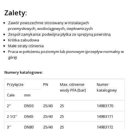
Zalety:
Zawór powszechnie stosowany w instalacjach
przemysłowych, wodociągowych, ciepłowniczych
Zespół zamykania: podwójna płytka ze sprężyną powrotną
Krótka zabudowa
Małe straty ciśnienia
Praca w położeniu poziomym lub pionowym (przepływ normalny w
górę)
Numery katalogowe:
Przyłącze
PN
Max. ciśnienie
Numer
wody PFA [bar]
katalogowy
Cale
mm
2″
DN50
25/40
25
149B3170
2 1/2″
DN65
25/40
25
149B3171
3″
DN80
25/40
25
149B3172