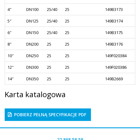
4″
DN100
25/40
25
149B3173
5″
DN125
25/40
25
149B3174
6″
DN150
25/40
25
149B3175
8″
DN200
25
25
149B3176
10″
DN250
25
25
149F020384
12″
DN300
25
25
149F020386
14″
DN350
25
25
149B2669
Karta katalogowa
POBIERZ PEŁNĄ SPECYFIKACJE PDF
22 868 58 58