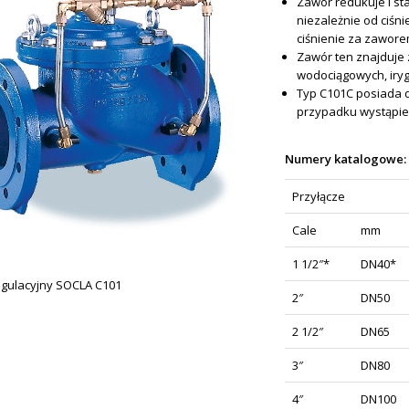
Zawór redukuje i st
niezależnie od ciśni
ciśnienie za zawore
Zawór ten znajduje 
wodociągowych, ir
Typ C101C posiada 
przypadku wystąpie
Numery katalogowe:
Przyłącze
Cale
mm
1 1/2″*
DN40*
gulacyjny SOCLA C101
2″
DN50
2 1/2″
DN65
3″
DN80
4″
DN100