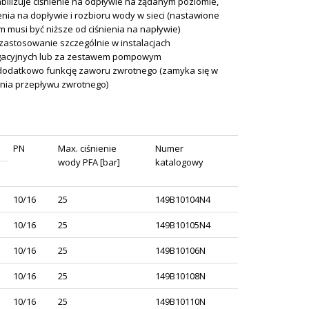
abilizuje ciśnienie na odpływie na żądanym poziomie,
enia na dopływie i rozbioru wody w sieci (nastawione
m musi być niższe od ciśnienia na napływie)
zastosowanie szczególnie w instalacjach
ygacyjnych lub za zestawem pompowym
dodatkowo funkcję zaworu zwrotnego (zamyka się w
nia przepływu zwrotnego)
PN
Max. ciśnienie
Numer
wody PFA [bar]
katalogowy
10/16
25
149B10104N4
10/16
25
149B10105N4
10/16
25
149B10106N
10/16
25
149B10108N
10/16
25
149B10110N