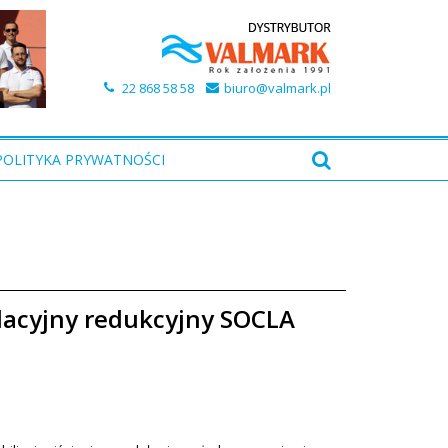
22 868 58 58
biuro@valmark.pl
POLITYKA PRYWATNOŚCI
lacyjny redukcyjny SOCLA