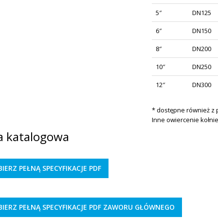
5″
DN125
6″
DN150
8″
DN200
10″
DN250
12″
DN300
* dostępne również z 
Inne owiercenie kołni
a katalogowa
IERZ PEŁNĄ SPECYFIKACJE PDF
BIERZ PEŁNĄ SPECYFIKACJE PDF ZAWORU GŁÓWNEGO